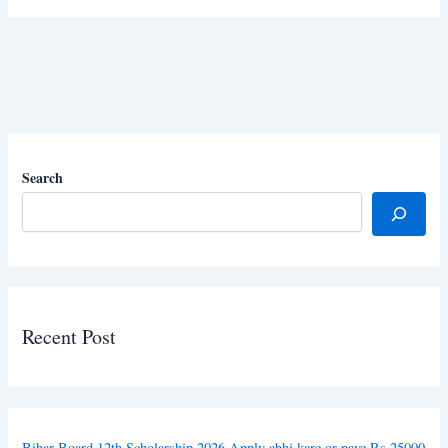
Search
Recent Post
Bihar Board 12th Scholarship 2026 Apply abhi kare or paye Rs.25000