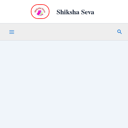
Skip
Shiksha Seva
to
content
Sear