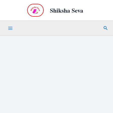
Skip
Shiksha Seva
to
content
Sear