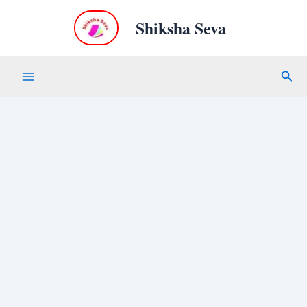
Skip
Shiksha Seva
to
content
Sear