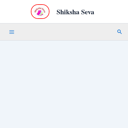
Skip
Shiksha Seva
to
content
Sear