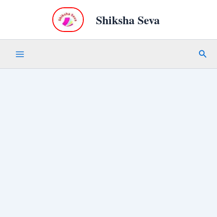
Skip
Shiksha Seva
to
content
Sear